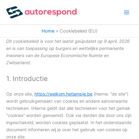
Consent
Consent
Consent
Consent
Consent
Consent
Consent
Consent
Consent
Consent
Consent
Consent
Statistiek
Marketin
Ga
to
to
to
to
to
to
to
to
to
to
to
to
naar
service
service
service
service
service
service
service
service
service
service
service
service
de
woocommer
wordpress
build-
elementor
atlassian-
google-
sourcebuste
litespeed
automatewo
facebook
linkedin
diversen
inhoud
woofunnels
jira-
analytics
js
Home
Cookiebeleid (EU)
servicedesk
Dit cookiebeleid is voor het laatst geüpdatet op 9 april, 2026
en is van toepassing op burgers en wettelijke permanente
inwoners van de Europese Economische Ruimte en
Zwitserland.
1. Introductie
Op onze site,
https://welkom.hetlampje.be
(hierna: “de site”)
wordt gebruikgemaakt van cookies en andere aanverwante
technieken. (Hierna geldt dat alle technieken voor het gemak
“cookies” worden genoemd). Ook via derden die door ons zijn
ingeschakeld, worden cookies geplaatst. In het onderstaande
document informeren wij je over het gebruik van cookies op
onze site.